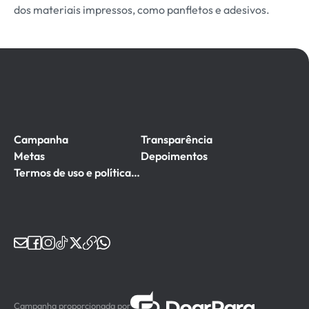
dos materiais impressos, como panfletos e adesivos.
Campanha
Transparência
Metas
Depoimentos
Termos de uso e política de privacidade
email
facebook
instagram
tiktok
twitter
website
whatsapp
Campanha proporcionada por