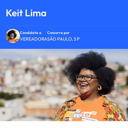
Keit Lima
Candidata a
Concorre por
VEREADORA
SÃO PAULO
SP